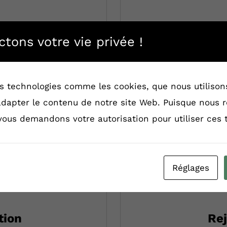
tons votre vie privée !
accès à des outils, de
Vous avez un nouveau p
ail…)
des technologies comme les cookies, que nous utiliso
d’environnement de tr
 adapter le contenu de notre site Web. Puisque nous 
 vous demandons votre autorisation pour utiliser ces 
Réglages
tion
Rej