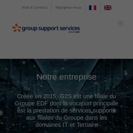
Passer
Aide & Contact
Rejoignez-nous
au
contenu
Notre entreprise
Créée en 2015, G2S est une filiale du
Groupe EDF dont la vocation principale
est la prestation de services supports
aux filiales du Groupe dans les
domaines IT et Tertiaire